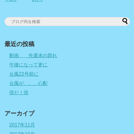
最近の投稿
動画 先週末の群れ
午後になって更に
台風22号前に
台風が、、、心配
倍だ！倍
アーカイブ
2017年11月