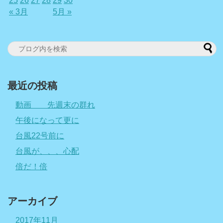
25
26
27
28
29
30
« 3月
5月 »
最近の投稿
動画 先週末の群れ
午後になって更に
台風22号前に
台風が、、、心配
倍だ！倍
アーカイブ
2017年11月