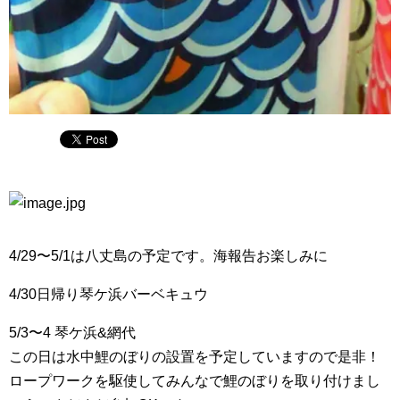
4/29〜5/1は八丈島の予定です。海報告お楽しみに
4/30日帰り琴ケ浜バーベキュウ
5/3〜4 琴ケ浜&網代
この日は水中鯉のぼりの設置を予定していますので是非！
ロープワークを駆使してみんなで鯉のぼりを取り付けまし