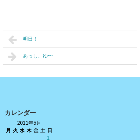
明日！
あっし、ゆ〜
カレンダー
2011年5月
月
火
水
木
金
土
日
1