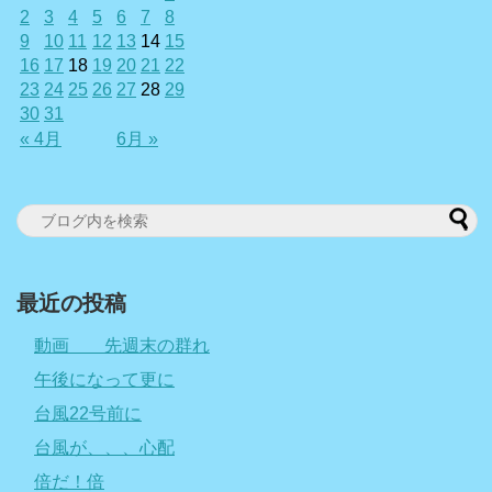
2
3
4
5
6
7
8
9
10
11
12
13
14
15
16
17
18
19
20
21
22
23
24
25
26
27
28
29
30
31
« 4月
6月 »
最近の投稿
動画 先週末の群れ
午後になって更に
台風22号前に
台風が、、、心配
倍だ！倍