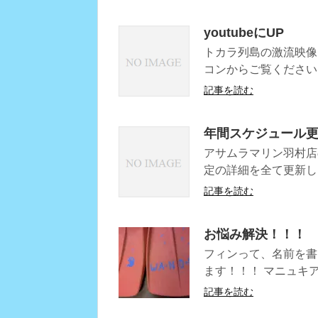
youtubeにUP
トカラ列島の激流映像を
コンからご覧ください
記事を読む
年間スケジュール
アサムラマリン羽村店の
定の詳細を全て更新しま
記事を読む
お悩み解決！！！
フィンって、名前を書
ます！！！ マニュキ
記事を読む