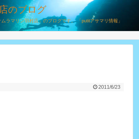
店のブログ
ラマリン羽村店」のブログです。 「putitアサマリ情報」
2011/6/23