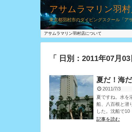
アサムラマリン羽村
東京都羽村市のダイビングスクール「アサム
アサムラマリン羽村店について
「 日別：2011年07月0
夏だ！海
2011/7/3
夏ですね。水を
船、八百根と潜
した。沈船で10
記事を読む