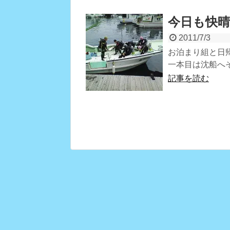
今日も快晴
2011/7/3
お泊まり組と日
一本目は沈船へそ
記事を読む