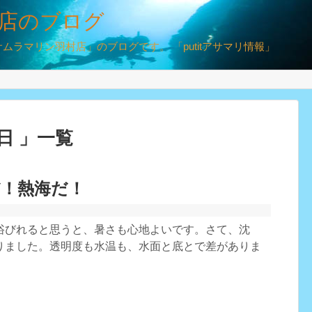
店のブログ
ラマリン羽村店」のブログです。 「putitアサマリ情報」
3日 」一覧
だ！熱海だ！
浴びれると思うと、暑さも心地よいです。さて、沈
りました。透明度も水温も、水面と底とで差がありま