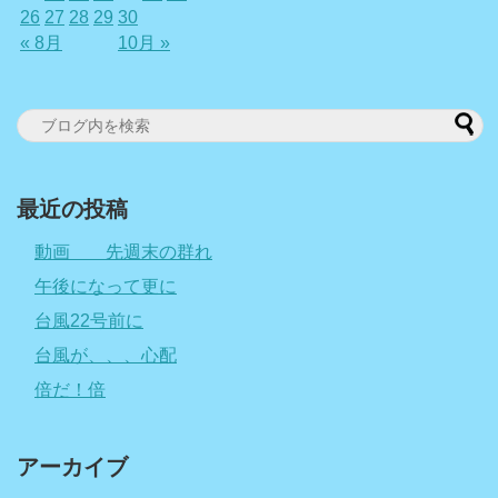
26
27
28
29
30
« 8月
10月 »
最近の投稿
動画 先週末の群れ
午後になって更に
台風22号前に
台風が、、、心配
倍だ！倍
アーカイブ