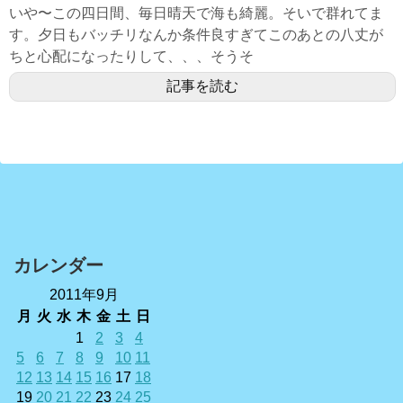
いや〜この四日間、毎日晴天で海も綺麗。そいで群れてま
す。夕日もバッチリなんか条件良すぎてこのあとの八丈が
ちと心配になったりして、、、そうそ
記事を読む
カレンダー
2011年9月
月
火
水
木
金
土
日
1
2
3
4
5
6
7
8
9
10
11
12
13
14
15
16
17
18
19
20
21
22
23
24
25