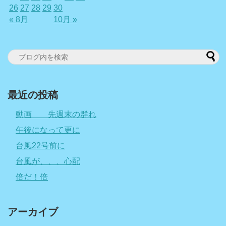
26
27
28
29
30
« 8月
10月 »
最近の投稿
動画 先週末の群れ
午後になって更に
台風22号前に
台風が、、、心配
倍だ！倍
アーカイブ