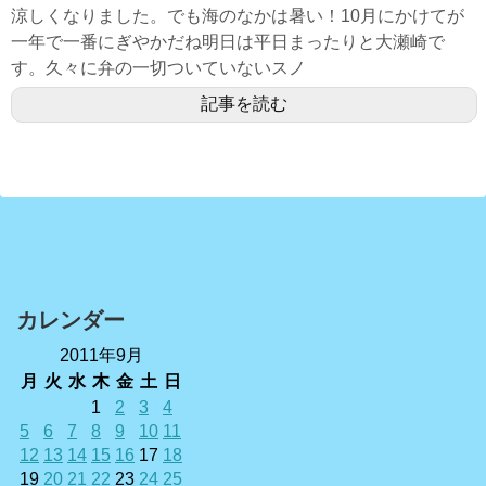
涼しくなりました。でも海のなかは暑い！10月にかけてが
一年で一番にぎやかだね明日は平日まったりと大瀬崎で
す。久々に弁の一切ついていないスノ
記事を読む
カレンダー
2011年9月
月
火
水
木
金
土
日
1
2
3
4
5
6
7
8
9
10
11
12
13
14
15
16
17
18
19
20
21
22
23
24
25