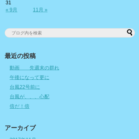
31
« 9月
11月 »
最近の投稿
動画 先週末の群れ
午後になって更に
台風22号前に
台風が、、、心配
倍だ！倍
アーカイブ