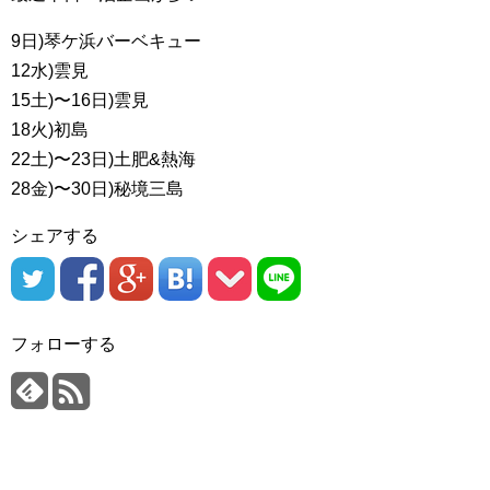
9日)琴ケ浜バーベキュー
12水)雲見
15土)〜16日)雲見
18火)初島
22土)〜23日)土肥&熱海
28金)〜30日)秘境三島
シェアする
フォローする