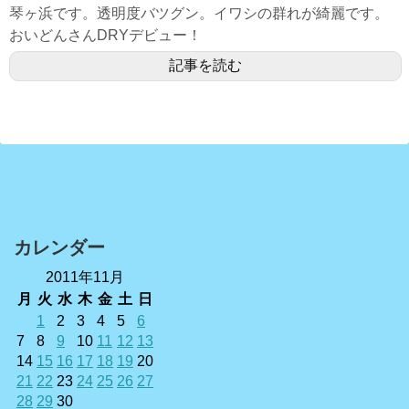
琴ヶ浜です。透明度バツグン。イワシの群れが綺麗です。
おいどんさんDRYデビュー！
記事を読む
カレンダー
2011年11月
月
火
水
木
金
土
日
1
2
3
4
5
6
7
8
9
10
11
12
13
14
15
16
17
18
19
20
21
22
23
24
25
26
27
28
29
30