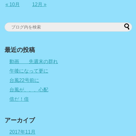
« 10月
12月 »
最近の投稿
動画 先週末の群れ
午後になって更に
台風22号前に
台風が、、、心配
倍だ！倍
アーカイブ
2017年11月