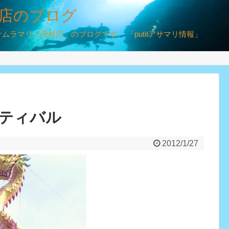
店のブログ
ラマリン羽村店」のブログです。 「putitアサマリ情報」
ティバル
2012/1/27