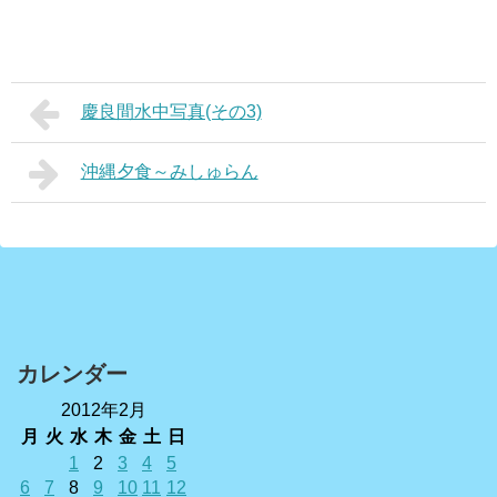
慶良間水中写真(その3)
沖縄夕食～みしゅらん
カレンダー
2012年2月
月
火
水
木
金
土
日
1
2
3
4
5
6
7
8
9
10
11
12