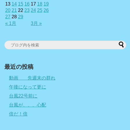
13
14
15
16
17
18
19
20
21
22
23
24
25
26
27
28
29
« 1月
3月 »
最近の投稿
動画 先週末の群れ
午後になって更に
台風22号前に
台風が、、、心配
倍だ！倍