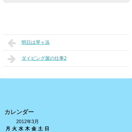
明日は琴ヶ浜
ダイビング屋の仕事2
カレンダー
2012年3月
月
火
水
木
金
土
日