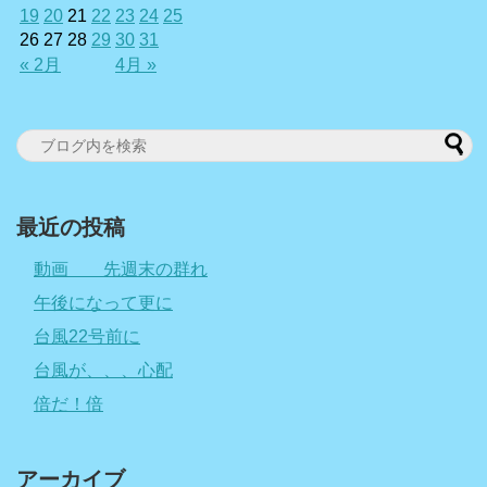
19
20
21
22
23
24
25
26
27
28
29
30
31
« 2月
4月 »
最近の投稿
動画 先週末の群れ
午後になって更に
台風22号前に
台風が、、、心配
倍だ！倍
アーカイブ