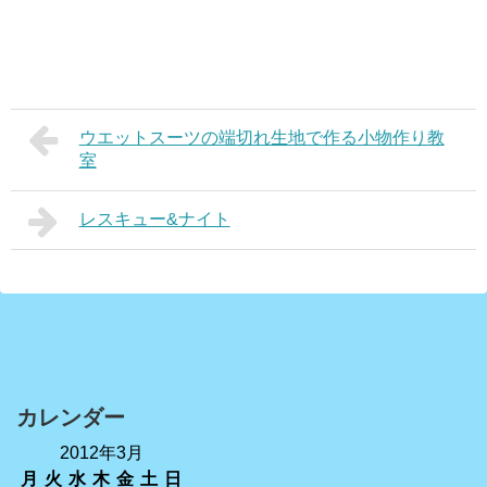
ウエットスーツの端切れ生地で作る小物作り教
室
レスキュー&ナイト
カレンダー
2012年3月
月
火
水
木
金
土
日