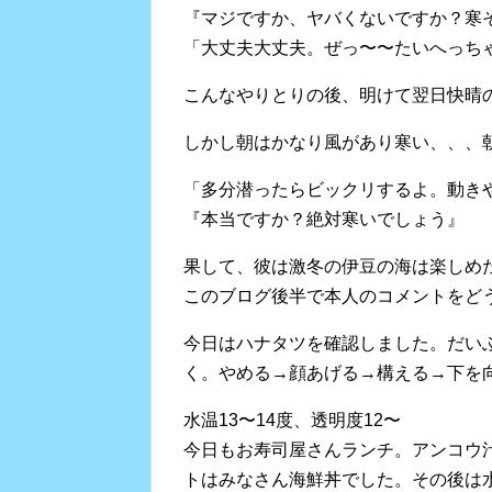
『マジですか、ヤバくないですか？寒
「大丈夫大丈夫。ぜっ〜〜たいへっち
こんなやりとりの後、明けて翌日快晴
しかし朝はかなり風があり寒い、、、
「多分潜ったらビックリするよ。動き
『本当ですか？絶対寒いでしょう』
果して、彼は激冬の伊豆の海は楽しめ
このブログ後半で本人のコメントをど
今日はハナタツを確認しました。だい
く。やめる→顔あげる→構える→下を
水温13〜14度、透明度12〜
今日もお寿司屋さんランチ。アンコウ
トはみなさん海鮮丼でした。その後は