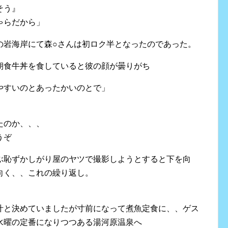
そう』
ゃらだから」
の岩海岸にて森○さんは初ロク半となったのであった。
朝食牛丼を食していると彼の顔が曇りがち
やすいのとあったかいのとで」
たのか、、、
うぞ
ぶ恥ずかしがり屋のヤツで撮影しようとすると下を向
向く、、これの繰り返し。
汁と決めていましたが寸前になって煮魚定食に、、ゲス
水曜の定番になりつつある湯河原温泉へ