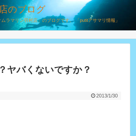
店のブログ
ラマリン羽村店」のブログです。 「putitアサマリ情報」
？ヤバくないですか？
2013/1/30