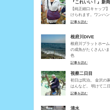
『これいい！』新
【純正細口キャップ】
けられます。ワンハン
記事を読む
根府川DIVE
根府川プラットホーム
の成魚がたくさんいま
色
記事を読む
視察二日目
初日は民泊。 金沢の
はんなど。 明けて二
記事を読む
清水