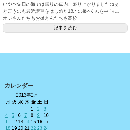
いや〜先日の海では帰りの車内、盛り上がりましたねぇ。
と言うのも最近講習をはじめた18才の長○くんを中心に、
オジさんたちもお姉さんたちも高校
記事を読む
カレンダー
2013年2月
月
火
水
木
金
土
日
1
2
3
4
5
6
7
8
9
10
11
12
13
14
15
16
17
18
19
20
21
22
23
24