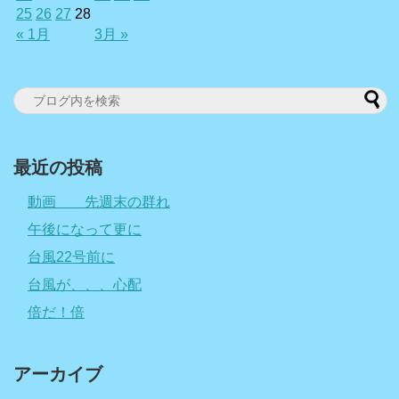
25
26
27
28
« 1月
3月 »
最近の投稿
動画 先週末の群れ
午後になって更に
台風22号前に
台風が、、、心配
倍だ！倍
アーカイブ