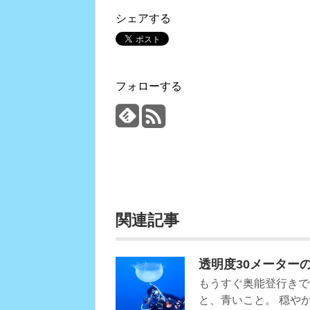
シェアする
フォローする
関連記事
透明度30メーター
もうすぐ奥能登行きで
と、青いこと。 穏や