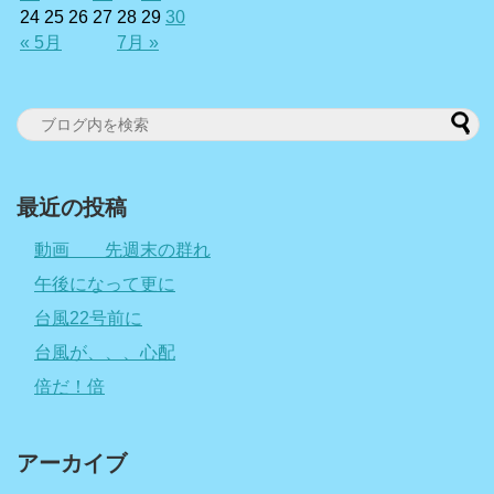
24
25
26
27
28
29
30
« 5月
7月 »
最近の投稿
動画 先週末の群れ
午後になって更に
台風22号前に
台風が、、、心配
倍だ！倍
アーカイブ