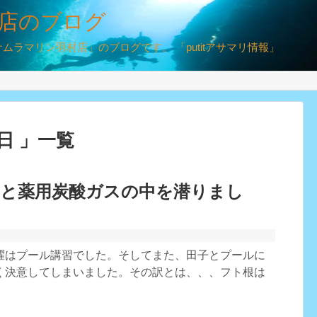
店のブログ
ラマリン羽村店」のブログです。 「putitアサマリ情報」
7日 」一覧
中と薬用炭酸ガスの中を潜りまし
曜はプール講習でした。そしてまた、田子とプールに
く決意してしまいました。その訳とは、、、フト根は