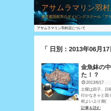
アサムラマリン羽村
東京都羽村市のダイビングスクール「アサム
アサムラマリン羽村店について
「 日別：2013年06月1
金魚鉢の
た！？
2013/6/17
土曜は田子、日
行かなきゃと固
程よい上り潮(
記事を読む