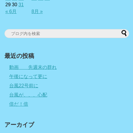
29
30
31
« 6月
8月 »
最近の投稿
動画 先週末の群れ
午後になって更に
台風22号前に
台風が、、、心配
倍だ！倍
アーカイブ