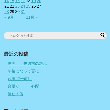
14
15
16
17
18
19
20
21
22
23
24
25
26
27
28
29
30
31
« 9月
11月 »
最近の投稿
動画 先週末の群れ
午後になって更に
台風22号前に
台風が、、、心配
倍だ！倍