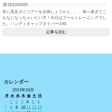
2013/10/25
冬に高足ガニツアーを企画しょうかと、、、食べ過ぎてこ
んなになっちゃいたい方！今日はプールトレーニングでし
た。ハンディキャップダイバーのM.
記事を読む
カレンダー
2013年10月
月
火
水
木
金
土
日
1
2
3
4
5
6
7
8
9
10
11
12
13