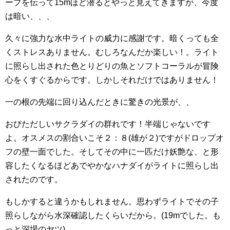
ープを伝って15mほど潜るとやっと見えてきますが、今度
は暗い、、、
久々に強力な水中ライトの威力に感謝です。暗くっても全
くストレスありません。むしろなんだか楽しい！。ライト
に照らし出された色とりどりの魚とソフトコーラルが冒険
心をくすぐるからです。しかしそれだけではありません！
一の根の先端に回り込んだときに驚きの光景が、、
おびただしいサクラダイの群れです！半端じゃないです
よ。オスメスの割合いこそ２：８(雄が２)ですがドロップオ
フの壁一面でした。そしてその中に一匹だけ妖艶な、と形
容したくなるほどあでやかなハナダイがライトに照らし出
されたのです。
もしかすると違うかもしれません。思わずライトでその子
照らしながら水深確認したくらいだから。(19mでした。も
っと深場のヤツ)