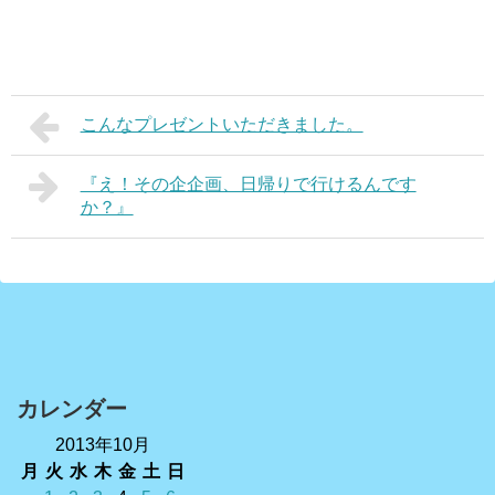
こんなプレゼントいただきました。
『え！その企企画、日帰りで行けるんです
か？』
カレンダー
2013年10月
月
火
水
木
金
土
日