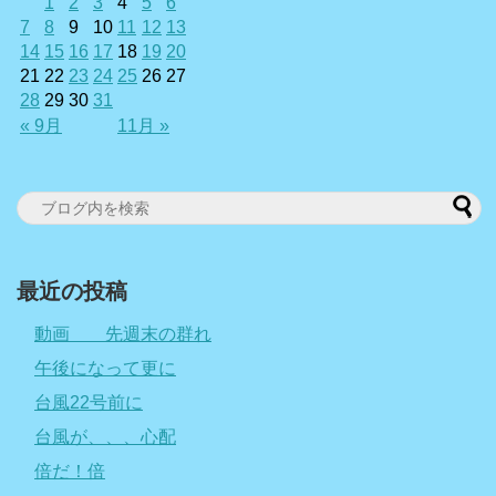
1
2
3
4
5
6
7
8
9
10
11
12
13
14
15
16
17
18
19
20
21
22
23
24
25
26
27
28
29
30
31
« 9月
11月 »
最近の投稿
動画 先週末の群れ
午後になって更に
台風22号前に
台風が、、、心配
倍だ！倍