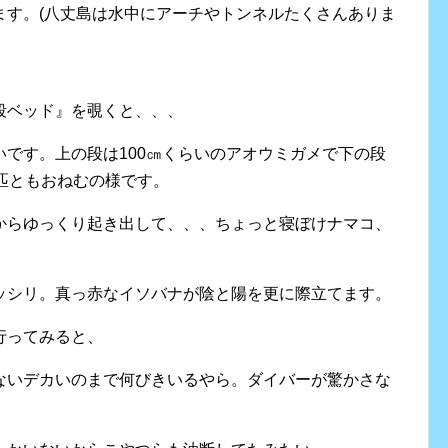
ます。(八丈島は水中にアーチやトンネルたくさんありま
段ベッド』を覗くと、、、
です。上の段は100㎝くらいのアオウミガメで下の段
匹ともおねむの様です。
からゆっくり起き出して、、、ちょっと寝ぼけナマコ、
ッシリ。真っ赤なイソバナが陰と陽を更に際立てます。
行ってみると、
ないデカいのまで何びきいるやら。ダイバーが驚かさな
！