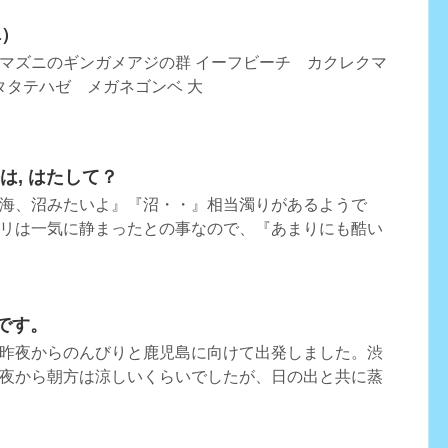
真）
マズニのギンガメアジの群 イーフビーチ カクレクマ
タタテハゼ メガネゴンベ 大
海は, はたして？
海、沼みたいよ』『沼・・』相当濁りがあるようで
リは一気に静まったとの事なので、『あまりにも酷い
です。
昨夜からのんびりと鹿児島に向けて出発しました。渋
夜から朝方は涼しいくらいでしたが、日の出と共に蒸