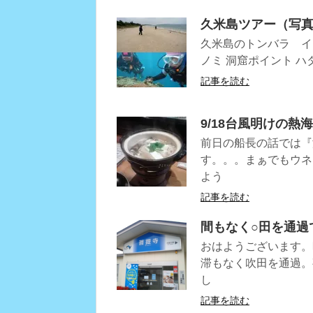
久米島ツアー（写
久米島のトンバラ イ
ノミ 洞窟ポイント ハ
記事を読む
9/18台風明けの熱
前日の船長の話では『
す。。。まぁでもウネ
よう
記事を読む
間もなく○田を通過
おはようございます。
滞もなく吹田を通過。
し
記事を読む