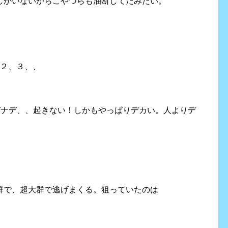
しかいないからこやつらも油断してたみたい。
、２、３、、
！
デナデ、、起きない！しかもやっぱりデカい。人よりデ
群で、超大群で逃げまくる。狙っていたのは