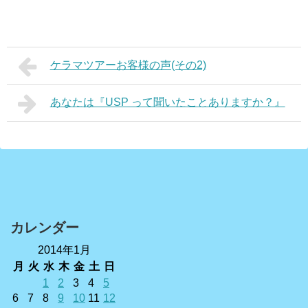
ケラマツアーお客様の声(その2)
あなたは『USP って聞いたことありますか？』
カレンダー
2014年1月
月
火
水
木
金
土
日
1
2
3
4
5
6
7
8
9
10
11
12