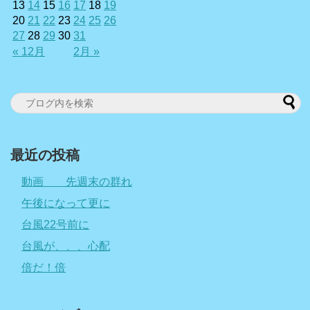
13
14
15
16
17
18
19
20
21
22
23
24
25
26
27
28
29
30
31
« 12月
2月 »
最近の投稿
動画 先週末の群れ
午後になって更に
台風22号前に
台風が、、、心配
倍だ！倍