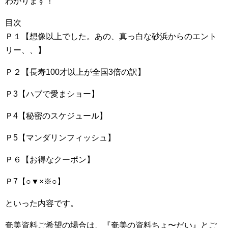
わかります！
目次
Ｐ１【想像以上でした。あの、真っ白な砂浜からのエント
リー、、】
Ｐ２【長寿100才以上が全国3倍の訳】
Ｐ3【ハブで愛まショー】
Ｐ4【秘密のスケジュール】
Ｐ5【マンダリンフィッシュ】
Ｐ６【お得なクーポン】
Ｐ7【○▼×※○】
といった内容です。
奄美資料ご希望の場合は、『奄美の資料ちょ〜だい』とご