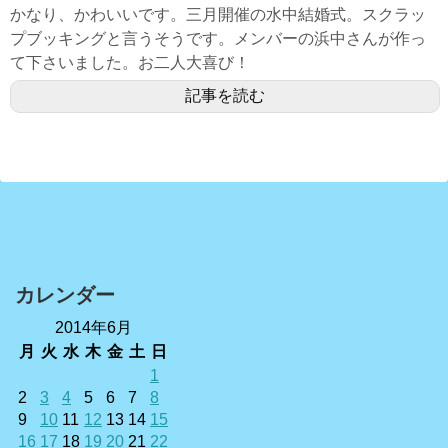
かなり、かわいいです。三月開催の水中結婚式。スクラッ
プブッキングと言うそうです。メンバーの浜中さんが作っ
て下さいました。お二人大喜び！
記事を読む
カレンダー
2014年6月
月
火
水
木
金
土
日
1
2
3
4
5
6
7
8
9
10
11
12
13
14
15
16
17
18
19
20
21
22