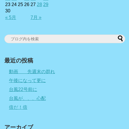
23
24
25
26
27
28
29
30
« 5月
7月 »
最近の投稿
動画 先週末の群れ
午後になって更に
台風22号前に
台風が、、、心配
倍だ！倍
アーカイブ