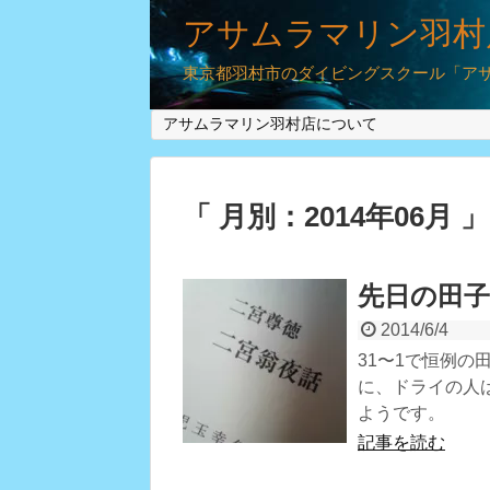
アサムラマリン羽村
東京都羽村市のダイビングスクール「アサム
アサムラマリン羽村店について
「 月別：2014年06月 
先日の田
2014/6/4
31〜1で恒例
に、ドライの人
ようです。
記事を読む