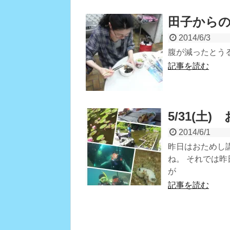
田子から
2014/6/3
腹が減ったとう
記事を読む
5/31(土
2014/6/1
昨日はおためし
ね。 それでは
が
記事を読む