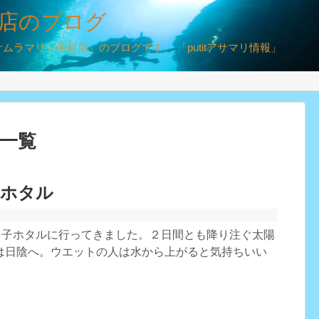
店のブログ
ラマリン羽村店」のブログです。 「putitアサマリ情報」
」一覧
子ホタル
の田子ホタルに行ってきました。２日間とも降り注ぐ太陽
は日陰へ。ウエットの人は水から上がると気持ちいい