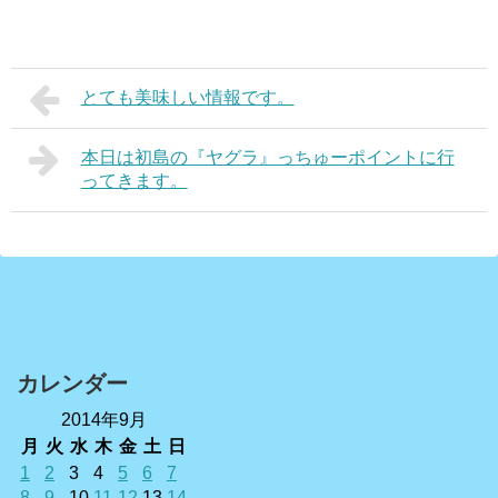
とても美味しい情報です。
本日は初島の『ヤグラ』っちゅーポイントに行
ってきます。
カレンダー
2014年9月
月
火
水
木
金
土
日
1
2
3
4
5
6
7
8
9
10
11
12
13
14