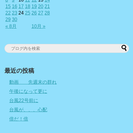
15
16
17
18
19
20
21
22
23
24
25
26
27
28
29
30
« 8月
10月 »
最近の投稿
動画 先週末の群れ
午後になって更に
台風22号前に
台風が、、、心配
倍だ！倍