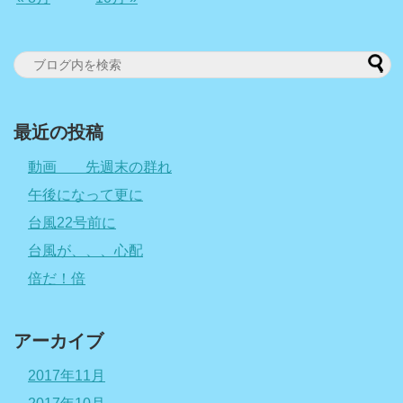
最近の投稿
動画 先週末の群れ
午後になって更に
台風22号前に
台風が、、、心配
倍だ！倍
アーカイブ
2017年11月