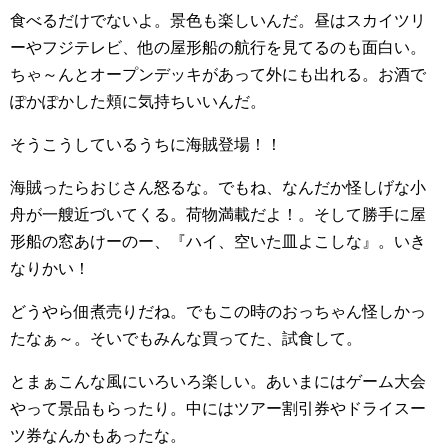
食べるだけでないよ。景色も楽しいんだ。昼はスカイツリ
ーやフジテレビ、他の屋形船の航行を見てるのも面白い。
ちゃ～んとオープンデッキがあって外にも出れる。お酒で
ぽかぽかした頬に気持ちいいんだ。
そうこうしているうちに海賊登場！！
海賊ったらおじさん怒るな。でもね、なんだか怪しげな小
舟が一艘近づいてくる。荷物満載だよ！。そして勝手に屋
形船の窓あけーのー、『ハイ、空いた皿よこしな』。いき
なりかい！
どうやら佃煮売りだね。でもこの時のおっちゃん怪しかっ
たなぁ～。そいでもみんな買ってた、試食して。
とまぁこんな風にいろいろ楽しい。あいまにはゲーム大会
やって景品もらったり。中にはツアー割引券やドライスー
ツ券なんかもあったな。