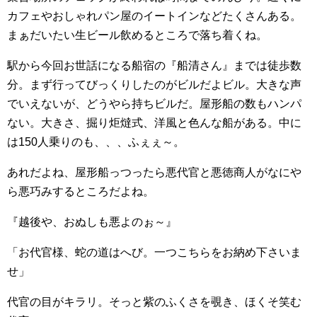
カフェやおしゃれパン屋のイートインなどたくさんある。
まぁだいたい生ビール飲めるところで落ち着くね。
駅から今回お世話になる船宿の『船清さん』までは徒歩数
分。まず行ってびっくりしたのがビルだよビル。大きな声
でいえないが、どうやら持ちビルだ。屋形船の数もハンパ
ない。大きさ、掘り炬燵式、洋風と色んな船がある。中に
は150人乗りのも、、、ふぇぇ～。
あれだよね、屋形船っつったら悪代官と悪徳商人がなにや
ら悪巧みするところだよね。
『越後や、おぬしも悪よのぉ～』
「お代官様、蛇の道はへび。一つこちらをお納め下さいま
せ」
代官の目がキラリ。そっと紫のふくさを覗き、ほくそ笑む