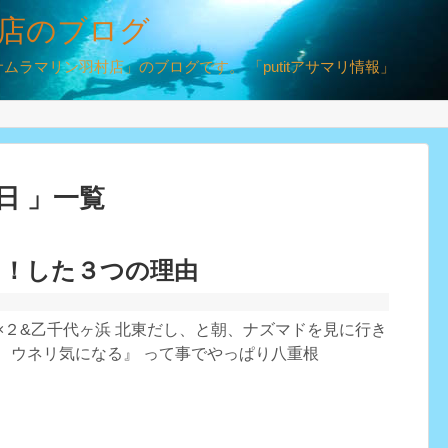
店のブログ
ラマリン羽村店」のブログです。 「putitアサマリ情報」
0日 」一覧
ト！した３つの理由
×２&乙千代ヶ浜 北東だし、と朝、ナズマドを見に行き
〜、ウネリ気になる』 って事でやっぱり八重根