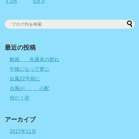
« 3月
5月 »
最近の投稿
動画 先週末の群れ
午後になって更に
台風22号前に
台風が、、、心配
倍だ！倍
アーカイブ
2017年11月