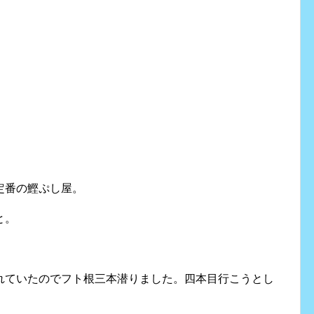
定番の鰹ぷし屋。
と。
れていたのでフト根三本潜りました。四本目行こうとし