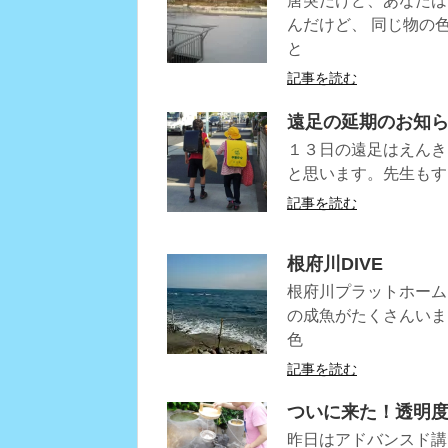
唐突だけど、あなたは
んだけど、 同じ物の
と
記事を読む
遠足の延期のお知
１３日の遠足はえんき
と思います。先生もす
記事を読む
根府川DIVE
根府川プラットホーム
の成魚がたくさんいま
色
記事を読む
ついに来た！透明度
昨日はアドバンスド講