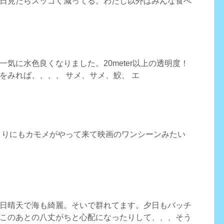
日見たらスッゴく減ってる。わたし以外はみんな食べ
気に水色良くなりました。20meter以上の透明度！
をみれば、、、、 サメ、サメ、鮫、 エ
まりにもカモメがやって来て映画のワンシーンみたい
日晴天で海も綺麗。そいで群れてます。夕日もバッチ
このあとの八丈がちと心配になったりして、、、そう