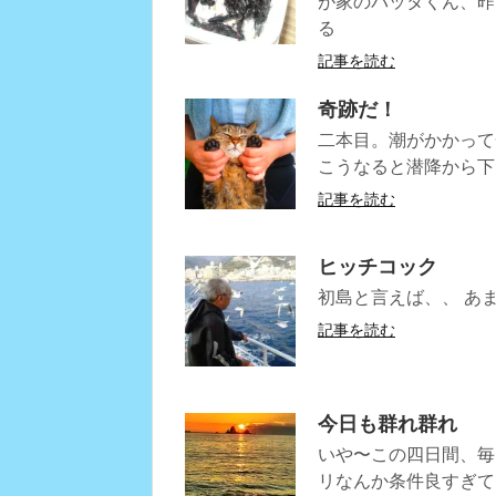
が家のバッタくん、昨
る
記事を読む
奇跡だ！
二本目。潮がかかって一
こうなると潜降から下
記事を読む
ヒッチコック
初島と言えば、、 あ
記事を読む
今日も群れ群れ
いや〜この四日間、毎
リなんか条件良すぎて