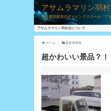
アサムラマリン羽村
東京都羽村市のダイビングスクール「アサム
アサムラマリン羽村店について
ホーム
最新海情報
超かわいい景品？！