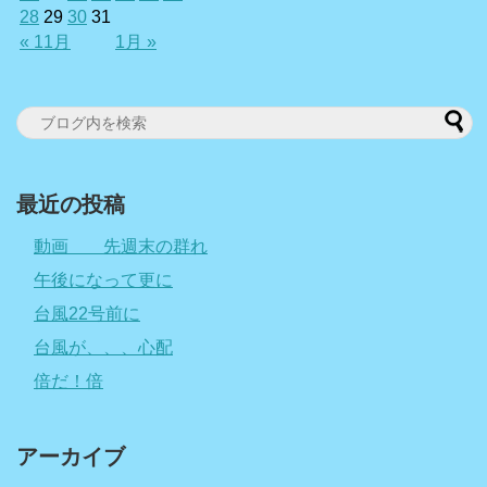
28
29
30
31
« 11月
1月 »
最近の投稿
動画 先週末の群れ
午後になって更に
台風22号前に
台風が、、、心配
倍だ！倍
アーカイブ