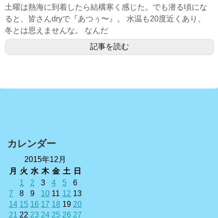
土曜は熱海に到着したら結構寒く感じた。でも潜る頃にな
ると、皆さんdryで『あつぅ〜』。 水温も20度近くあり、
冬とは思えませんな。 なんだ
記事を読む
カレンダー
2015年12月
月
火
水
木
金
土
日
1
2
3
4
5
6
7
8
9
10
11
12
13
14
15
16
17
18
19
20
21
22
23
24
25
26
27