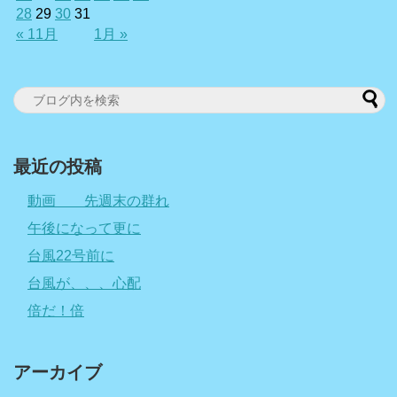
28
29
30
31
« 11月
1月 »
最近の投稿
動画 先週末の群れ
午後になって更に
台風22号前に
台風が、、、心配
倍だ！倍
アーカイブ