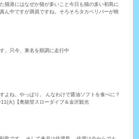
た猫港にはなぜか猫が多いこと今日も猫の多い初島に
真ん中ですが満員ですね。そろそろタカベリバーが映
す。只今、東名を順調に走行中
すよね、やっぱり。 んなわけで醤油ソフトを食べに？
出〜11(火)【奥能登スローダイブ＆金沢観光
列島です。 そして来月は佐渡島。 佐渡は今からでも