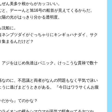
んぜん美多ケ根からがカッコいい。
むと、デーーんと旭16号の船首が見えてくるからだ。
太陽の光がはっきり分かる透明度。
ら沈船に。
はネンブツダイがぐっちゃりにキンギョハナダイ、サク
り集まるんだけど？
。アジをはじめ魚達はパニック。けっこうな貫禄で数十
係なのに、不思議と両者がなんの問題もなく平気で泳い
ように逃げまどうときがある。 『今日はワラサくんお腹
いだから』てのかな？
のライオンの横をシマウマが平気で餌食べてるヤツか