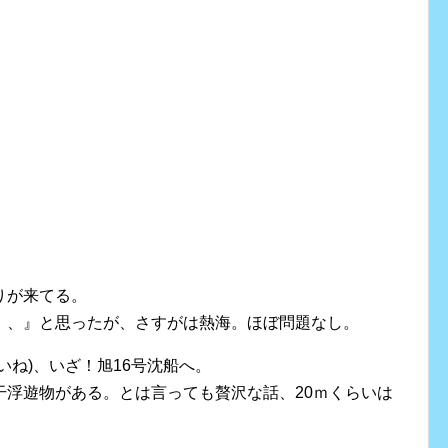
りが来てる。
、、』と思ったが、さすがは熱海。ほぼ問題なし。
いね)、いざ！旭16号沈船へ。
干浮遊物がある。とは言っても贅沢な話、20ｍくらいは