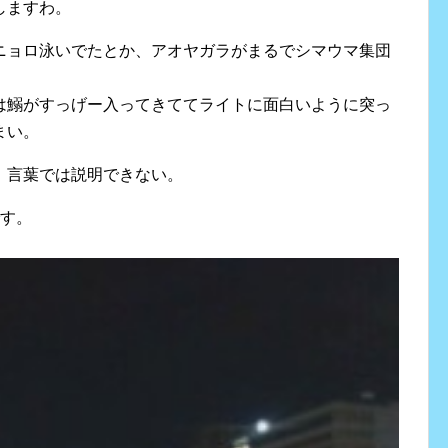
しますわ。
ニョロ泳いでたとか、アオヤガラがまるでシマウマ集団
は鰯がすっげー入ってきててライトに面白いように突っ
まい。
、言葉では説明できない。
です。