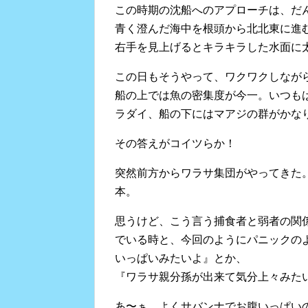
この時期の沈船へのアプローチは、だ
青く澄んだ海中を根頭から北北東に進
右手を見上げるとキラキラした水面に
この日もそうやって、ワクワクしなが
船の上では魚の密集度が今一。いつも
ラダイ、船の下にはマアジの群がかな
その答えがコイツらか！
突然前方からワラサ集団がやってきた
本。
思うけど、こう言う捕食者と弱者の関
でいる時と、今回のようにパニックの
いっぱいみたいよ』とか、
『ワラサ親分孫が出来て気分上々みた
あ〜ぁ、よくサバンナでお腹いっぱい