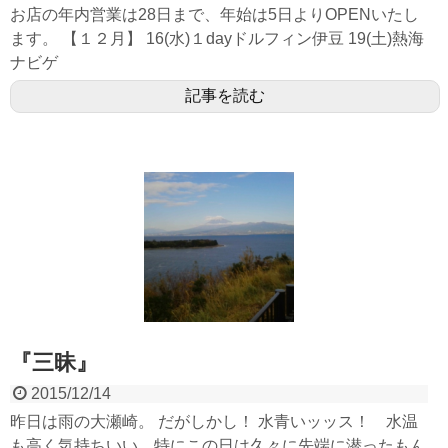
お店の年内営業は28日まで、年始は5日よりOPENいたし
ます。 【１２月】 16(水)１dayドルフィン伊豆 19(土)熱海
ナビゲ
記事を読む
『三昧』
2015/12/14
昨日は雨の大瀬崎。 だがしかし！ 水青いッッス！ 水温
も高く気持ちいい。特にこの日は久々に先端に潜ったもん