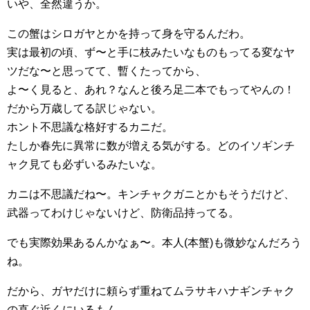
いや、全然違うか。
この蟹はシロガヤとかを持って身を守るんだわ。
実は最初の頃、ず〜と手に枝みたいなものもってる変なヤ
ツだな〜と思ってて、暫くたってから、
よ〜く見ると、あれ？なんと後ろ足二本でもってやんの！
だから万歳してる訳じゃない。
ホント不思議な格好するカニだ。
たしか春先に異常に数が増える気がする。どのイソギンチ
ャク見ても必ずいるみたいな。
カニは不思議だね〜。キンチャクガニとかもそうだけど、
武器ってわけじゃないけど、防衛品持ってる。
でも実際効果あるんかなぁ〜。本人(本蟹)も微妙なんだろう
ね。
だから、ガヤだけに頼らず重ねてムラサキハナギンチャク
の直ぐ近くにいるもん。