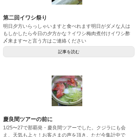
第二回イワシ祭り
明日夕方いらっしゃいますと食べれます明日がダメな人は
もしかしたら今日の夕方かな？イワシ梅肉煮付けイワシ酢
〆来ます〜と言う方はご連絡ください
記事を読む
慶良間ツアーの前に
1/25〜27で那覇発・慶良間ツアーでした。クジラにも会
え、天気も上々！お客さまの声を頂き、ただ今集計中で