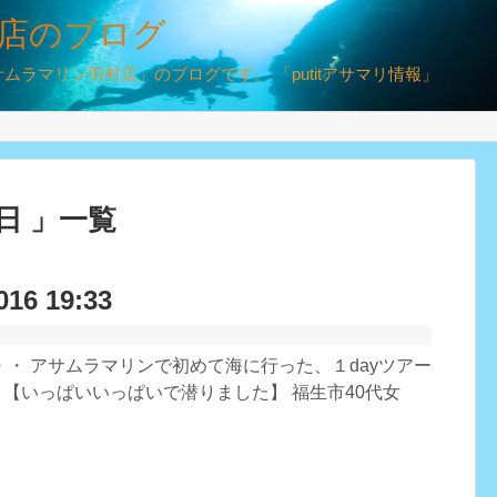
店のブログ
ラマリン羽村店」のブログです。 「putitアサマリ情報」
8日 」一覧
016 19:33
・ アサムラマリンで初めて海に行った、１dayツアー
↓ 【いっぱいいっぱいで潜りました】 福生市40代女