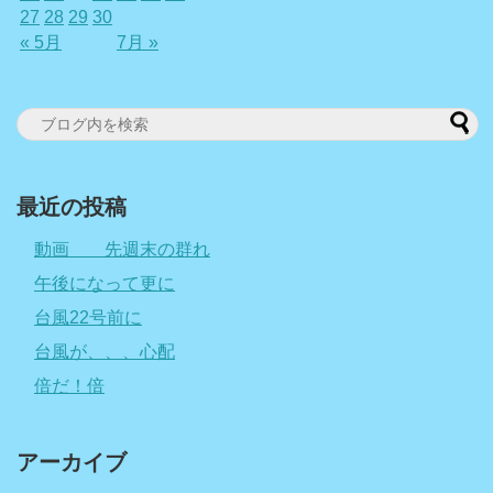
27
28
29
30
« 5月
7月 »
最近の投稿
動画 先週末の群れ
午後になって更に
台風22号前に
台風が、、、心配
倍だ！倍
アーカイブ