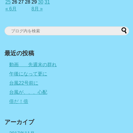
25
26
27
28
29
30
31
« 6月
8月 »
最近の投稿
動画 先週末の群れ
午後になって更に
台風22号前に
台風が、、、心配
倍だ！倍
アーカイブ