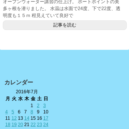
オープンウォーター講習の仕上げ。 ボートポイントの美
多ヶ根を潜りました。 水温は水面で24度、下で22度、透
明度も１５ｍ 程見えていて良好で
記事を読む
カレンダー
2016年7月
月
火
水
木
金
土
日
1
2
3
4
5
6
7
8
9
10
11
12
13
14
15
16
17
18
19
20
21
22
23
24