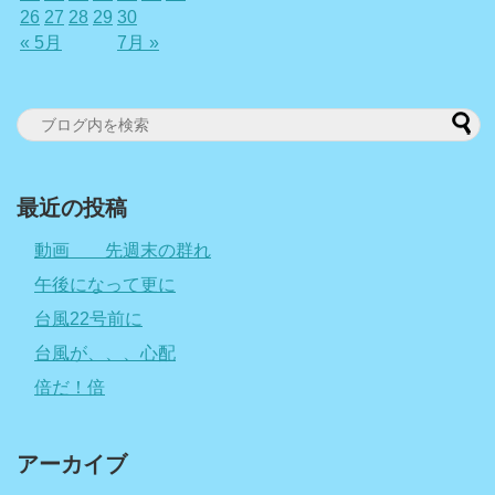
26
27
28
29
30
« 5月
7月 »
最近の投稿
動画 先週末の群れ
午後になって更に
台風22号前に
台風が、、、心配
倍だ！倍
アーカイブ