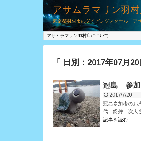
アサムラマリン羽村
東京都羽村市のダイビングスクール「アサム
アサムラマリン羽村店について
「 日別：2017年07月2
冠島 参加
2017/7/20
冠島参加者のお声
代 釼持 次夫さ
記事を読む