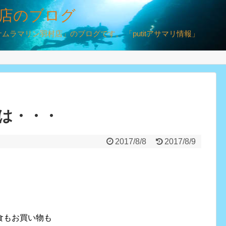
店のブログ
ラマリン羽村店」のブログです。 「putitアサマリ情報」
ラは・・・
2017/8/8
2017/8/9
食もお買い物も