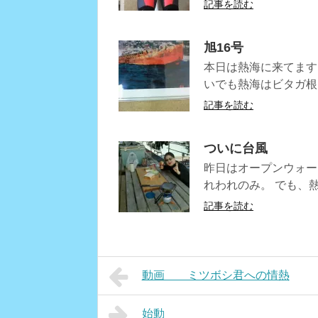
記事を読む
旭16号
本日は熱海に来てます
いでも熱海はビタガ根
記事を読む
ついに台風
昨日はオープンウォー
れわれのみ。 でも、
記事を読む
動画 ミツボシ君への情熱
始動