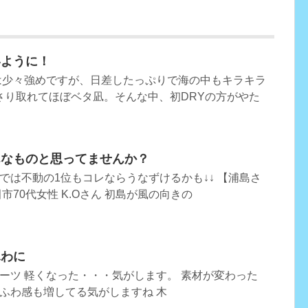
いように！
は少々強めですが、日差したっぷりで海の中もキラキラ
さり取れてほぼベタ凪。そんな中、初DRYの方がやた
んなものと思ってませんか？
では不動の1位もコレならうなずけるかも↓↓ 【浦島さ
市70代女性 K.Oさん 初島が風の向きの
ふわに
ーツ 軽くなった・・・気がします。 素材が変わった
ふわ感も増してる気がしますね 木