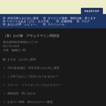
PAGETOP
伊豆日帰りおためし講習
ダイビング器材 無料点検 承ります
Cカードはある！けど、まだ不安。
店舗情報
ブログ
あなたの声「レビュー」
スケジュール
（有）わの海 アサムラマリン羽村店
東京都羽村市神明台1-27-18
042-554-4419
代表 輪嶋伝一郎
まずは おためし講習
100%返金保証 伊豆日帰りおためし講習
この年ではたして自分にもできるのか？
Ｃカード Ｃライセンスってなんだろう？
資料請求 問い合わせ
お店で一時間 海のカルチャー教室