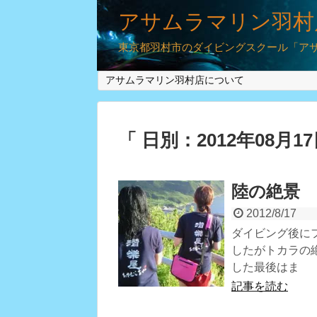
アサムラマリン羽村
東京都羽村市のダイビングスクール「アサム
アサムラマリン羽村店について
「 日別：2012年08月1
陸の絶景
2012/8/17
ダイビング後に
したがトカラの
した最後はま
記事を読む