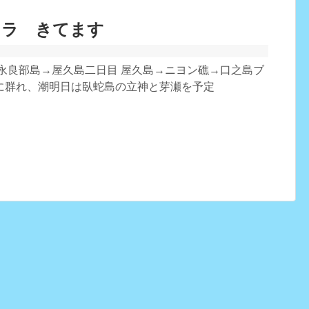
カラ きてます
口永良部島→屋久島二日目 屋久島→ニヨン礁→口之島ブ
に群れ、潮明日は臥蛇島の立神と芽瀬を予定