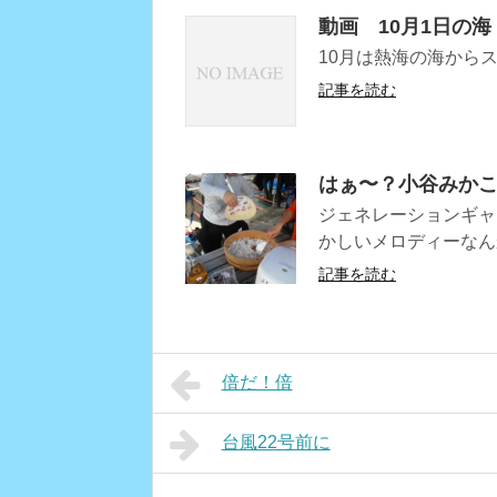
動画 10月1日の海
10月は熱海の海から
記事を読む
はぁ〜？小谷みか
ジェネレーションギャ
かしいメロディーなん
記事を読む
倍だ！倍
台風22号前に