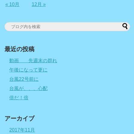
« 10月
12月 »
最近の投稿
動画 先週末の群れ
午後になって更に
台風22号前に
台風が、、、心配
倍だ！倍
アーカイブ
2017年11月